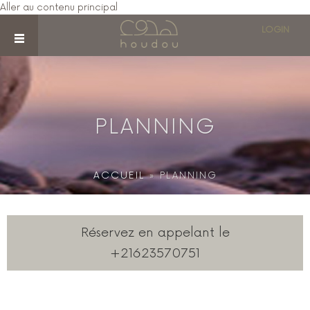
Aller au contenu principal
LOGIN
Vous êtes ici
PLANNING
ACCUEIL
» PLANNING
Réservez en appelant le
+21623570751